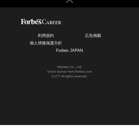
利用規約
広告掲載
個人情報保護方針
Forbes JAPAN
©linkties Co., Ltd.
Under license from Forbes.com
LLC™ All rights reserved.