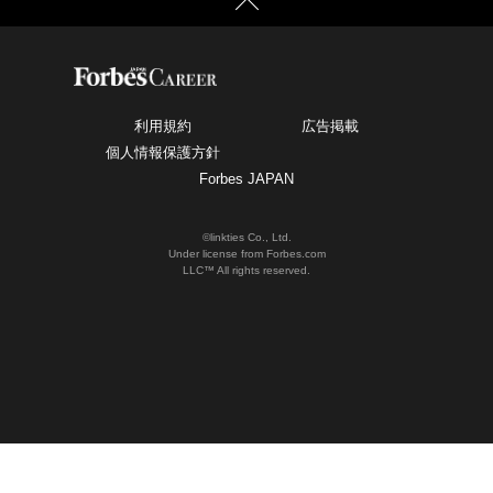
利用規約
広告掲載
個人情報保護方針
Forbes JAPAN
©linkties Co., Ltd.
Under license from Forbes.com
LLC™ All rights reserved.