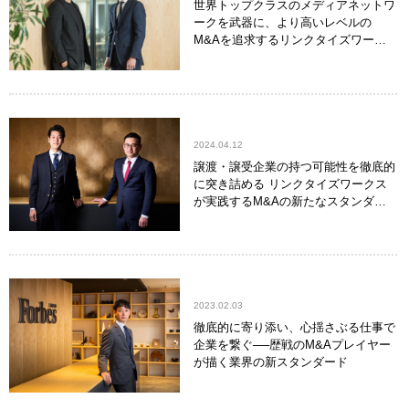
世界トップクラスのメディアネットワ
ークを武器に、より高いレベルの
M&Aを追求するリンクタイズワーク
ス
2024.04.12
譲渡・譲受企業の持つ可能性を徹底的
に突き詰める リンクタイズワークス
が実践するM&Aの新たなスタンダー
ド
2023.02.03
徹底的に寄り添い、心揺さぶる仕事で
企業を繋ぐ──歴戦のM&Aプレイヤー
が描く業界の新スタンダード