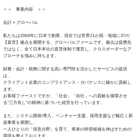
＜＜　事業内容　＞＞
会計 × グローバル
私たちは2004年に日本で創業、現在では世界21か国・地域に37の
【直営】拠点を展開する、グローバルファームです。拠点は提携先
ではなく、全て日本本社の直営体制で運営し、クロスボーダーなア
プローチを強みに持ちます。
財務・会計・税務に関する高い専門性を活かしたサービスの提供
は、
クライアント企業のコンプライアンス・ガバナンスに確かに貢献し
ます。
お客様ファーストですが、「社会」「自社」への貢献を循環させ
る"三方良し"の精神に基づいた経営を行っています。
また、システム開発/導入、ベンチャー支援、採用支援など幅広く新
規事業を展開し、
一人ひとりの「得意分野」を育て、将来の幹部候補を伸ばすための
環境を整えております。