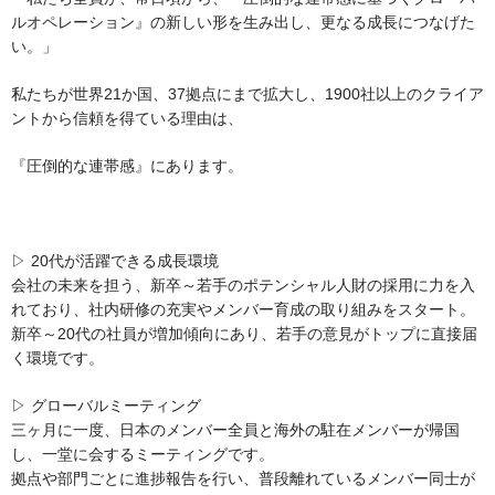
ルオペレーション』の新しい形を生み出し、更なる成長につなげた
い。」
私たちが世界21か国、37拠点にまで拡大し、1900社以上のクライア
ントから信頼を得ている理由は、
『圧倒的な連帯感』にあります。
▷ 20代が活躍できる成長環境
会社の未来を担う、新卒～若手のポテンシャル人財の採用に力を入
れており、社内研修の充実やメンバー育成の取り組みをスタート。
新卒～20代の社員が増加傾向にあり、若手の意見がトップに直接届
く環境です。
▷ グローバルミーティング
三ヶ月に一度、日本のメンバー全員と海外の駐在メンバーが帰国
し、一堂に会するミーティングです。
拠点や部門ごとに進捗報告を行い、普段離れているメンバー同士が