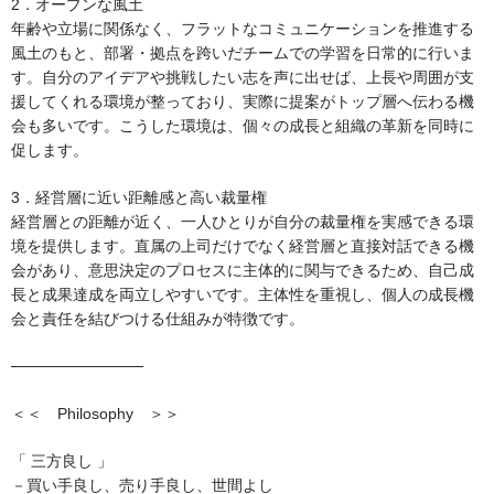
2．オープンな風土
年齢や立場に関係なく、フラットなコミュニケーションを推進する
風土のもと、部署・拠点を跨いだチームでの学習を日常的に行いま
す。自分のアイデアや挑戦したい志を声に出せば、上長や周囲が支
援してくれる環境が整っており、実際に提案がトップ層へ伝わる機
会も多いです。こうした環境は、個々の成長と組織の革新を同時に
促します。
3．経営層に近い距離感と高い裁量権
経営層との距離が近く、一人ひとりが自分の裁量権を実感できる環
境を提供します。直属の上司だけでなく経営層と直接対話できる機
会があり、意思決定のプロセスに主体的に関与できるため、自己成
長と成果達成を両立しやすいです。主体性を重視し、個人の成長機
会と責任を結びつける仕組みが特徴です。
────────────
＜＜　Philosophy　＞＞
「 三方良し 」
－買い手良し、売り手良し、世間よし