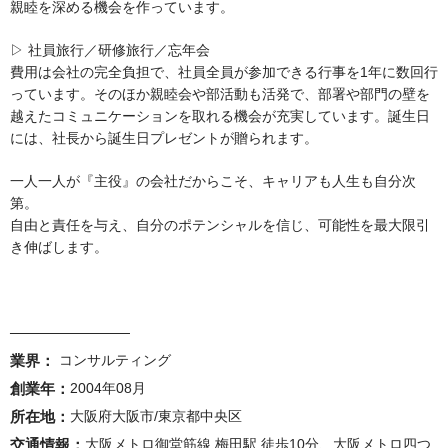
親睦を深める機会を作っています。
▷ 社員旅行／研修旅行／忘年会
費用は会社の完全負担で、社員全員が参加できる行事を1年に数回行
っています。そのほか親睦会や部活動も活発で、部署や部門の壁を
越えたコミュニケーションを取れる機会が充実しています。誕生日
には、社長から誕生日プレゼントが贈られます。
一人一人が『主役』の会社だからこそ、キャリアも人生も自分次
第。
自由と責任を与え、自分のポテンシャルを信じ、可能性を最大限引
き伸ばします。
────────────
業界：
 コンサルティング 
創業年：
2004年08月
所在地：
大阪府大阪市/東京都中央区 　 
交通情報：
大阪メトロ御堂筋線 梅田駅 徒歩10分、大阪メトロ四つ